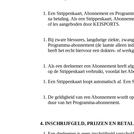
Een Strippenkaart, Abonnement en Programma-
na betaling. Als een Strippenkaart, Abonnem
of les aangeboden door KEISPORTS.
Bij zware blessures, langdurige ziekte, zwan
Programma-abonnement (de laatste alleen in
heeft het recht hiervoor een dokters- of werk
Als een deelnemer een Abonnement heeft afges
op de Strippenkaart verbruikt, voordat het A
Een Strippenkaart loopt automatisch af. Een S
De geldigheid van een Abonnement wordt opg
duur van het Programma-abonnement.
4. INSCHRIJFGELD, PRIJZEN EN BETA
Een deelnemer is geen inschrijfgeld verschu