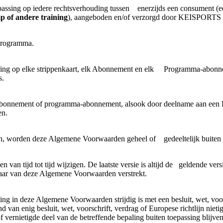
epassing op iedere rechtsverhouding tussen enerzijds een consument (
 of andere training
), aangeboden en/of verzorgd door KEISPORT
programma.
ing op elke strippenkaart, elk Abonnement en elk Programma-abonnem
s.
, abonnement of programma-abonnement, alsook door deelname aan een
en.
ken, worden deze Algemene Voorwaarden geheel of gedeeltelijk buiten 
tijd tot tijd wijzigen. De laatste versie is altijd de geldende versi
r van deze Algemene Voorwaarden verstrekt.
ing in deze Algemene Voorwaarden strijdig is met een besluit, wet, voors
van enig besluit, wet, voorschrift, verdrag of Europese richtlijn nietig 
e of vernietigde deel van de betreffende bepaling buiten toepassing bli