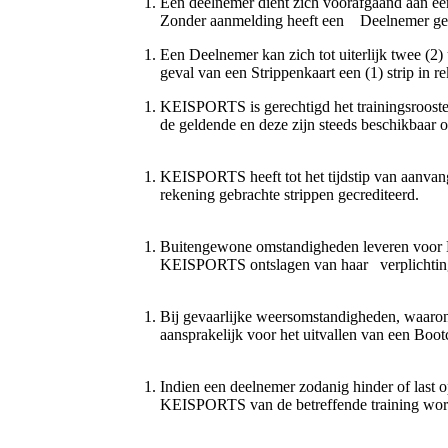
Een deelnemer dient zich voorafgaand aan ee
Zonder aanmelding heeft een Deelnemer gee
Een Deelnemer kan zich tot uiterlijk twee (
geval van een Strippenkaart een (1) strip in 
KEISPORTS is gerechtigd het trainingsrooster e
de geldende en deze zijn steeds beschikbaa
KEISPORTS heeft tot het tijdstip van aanvang h
rekening gebrachte strippen gecrediteerd.
Buitengewone omstandigheden leveren voor 
KEISPORTS ontslagen van haar verplichting
Bij gevaarlijke weersomstandigheden, waaron
aansprakelijk voor het uitvallen van een Boo
Indien een deelnemer zodanig hinder of last 
KEISPORTS van de betreffende training worde