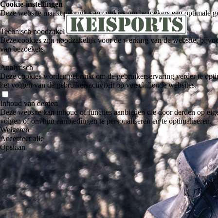
Cookie-instellingen
Deze website maakt gebruik van cookies om bezoekers een optimale ge
Technisch noodzakelijk
Deze cookies zijn noodzakelijk voor de werking van de website, bijvoo
van bezoekers.
Analytisch
Deze cookies worden gebruikt om de gebruikerservaring verder te optim
het volgen van de gebruikersactiviteit op verschillende websites.
Inhoud van derden
Deze website kan inhoud of functies aanbieden die door derden op eige
volgen of om hun aanbiedingen te personaliseren en te optimaliseren.
Weigeren
Accepteer alle
Opslaan