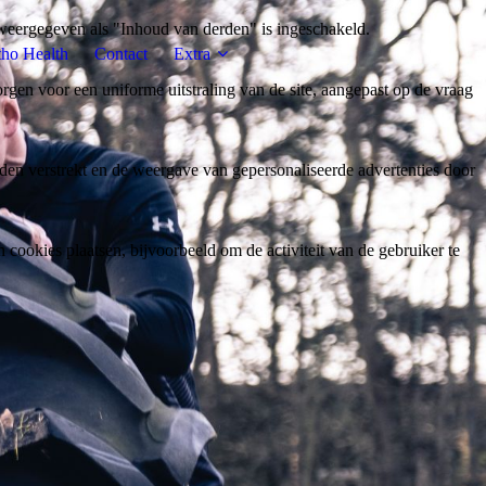
weergegeven als "Inhoud van derden" is ingeschakeld.
tho Health
Contact
Extra
gen voor een uniforme uitstraling van de site, aangepast op de vraag
den verstrekt en de weergave van gepersonaliseerde advertenties door
ookies plaatsen, bijvoorbeeld om de activiteit van de gebruiker te