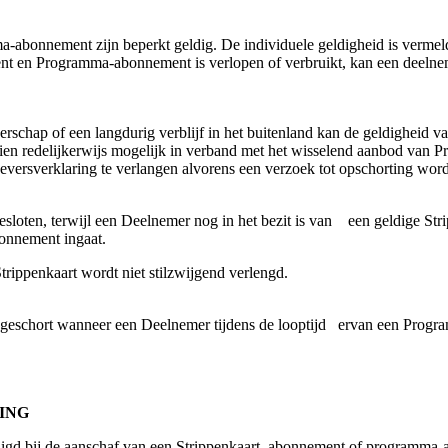
abonnement zijn beperkt geldig. De individuele geldigheid is vermel
ent en Programma-abonnement is verlopen of verbruikt, kan een deelnem
gerschap of een langdurig verblijf in het buitenland kan de geldigheid
dien redelijkerwijs mogelijk in verband met het wisselend aanbod v
geversverklaring te verlangen alvorens een verzoek tot opschorting word
loten, terwijl een Deelnemer nog in het bezit is van een geldige Stri
bonnement ingaat.
trippenkaart wordt niet stilzwijgend verlengd.
eschort wanneer een Deelnemer tijdens de looptijd ervan een Progr
LING
ldigd bij de aanschaf van een Strippenkaart, abonnement of programma