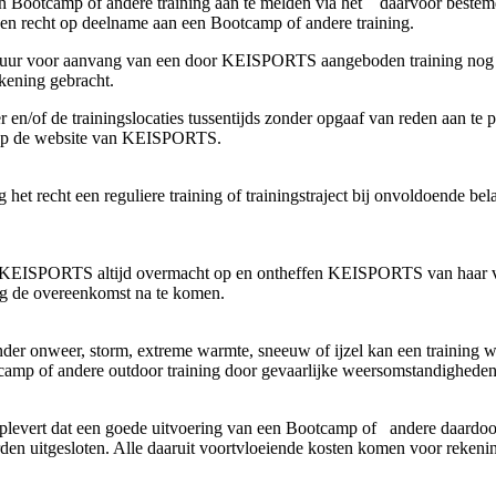
n Bootcamp of andere training aan te melden via het daarvoor bestemd
n recht op deelname aan een Bootcamp of andere training.
2) uur voor aanvang van een door KEISPORTS aangeboden training nog ui
rekening gebracht.
n/of de trainingslocaties tussentijds zonder opgaaf van reden aan te pass
r op de website van KEISPORTS.
et recht een reguliere training of trainingstraject bij onvoldoende bel
KEISPORTS altijd overmacht op en ontheffen KEISPORTS van haar verp
 de overeenkomst na te komen.
der onweer, storm, extreme warmte, sneeuw of ijzel kan een training 
tcamp of andere outdoor training door gevaarlijke weersomstandigheden
oplevert dat een goede uitvoering van een Bootcamp of andere daardoo
n uitgesloten. Alle daaruit voortvloeiende kosten komen voor rekeni