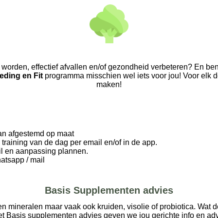
 worden, effectief afvallen en/of gezondheid verbeteren? En be
eding en Fit
programma misschien wel iets voor jou! Voor elk d
maken!
an afgestemd op maat
raining van de dag per email en/of in de app.
il en aanpassing plannen.
atsapp / mail
Basis Supplementen advies
 mineralen maar vaak ook kruiden, visolie of probiotica.
Wat do
t Basis supplementen advies geven we jou gerichte info en adv