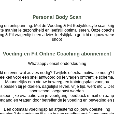
Personal Body Scan
g en ontspanning. Met de Voeding & Fit Body/lifestyle scan kri
ënte manier je gezondheid en leefstijl optimaliseren. Onze coac
 & Fit vragenlijst een advies leefstijlplan gericht op jouw wens
shop)
Voeding en Fit Online Coaching abonnement
Whatsapp / email ondersteuning
t en even wat advies nodig? Twijfels of extra motivatie nodig?
reiken voor een snel antwoord op je vragen omtrent je schema,
Maandelijks een nieuw beweeg- en trainingsplan voor jou
 passen bij je doelen, dagelijks leven, vrije tijd, werk etc… D
sportschool toegepast worden.
rsoonlijke evaluatie van je voortgang, feedback e-mail en aan
rtgang en vragen door betreffende je voeding en beweging en 
Een optimaal voedingsplan afgestemd op jouw doelstelling
ementen? dan ontvang jij elke je een voeding en/of supplemen