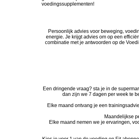
voedingssupplementen!
Persoonlijk advies voor beweging, voedin
energie. Je krijgt advies om op een effici
combinatie met je antwoorden op de Voeding
Een dringende vraag? sta je in de supermark
dan zijn we 7 dagen per week te be
Elke maand ontvang je een trainingsadvies
Maandelijkse pe
Elke maand nemen we je ervaringen, voo
Kies je voor 1 van de voeding en Fit abonn