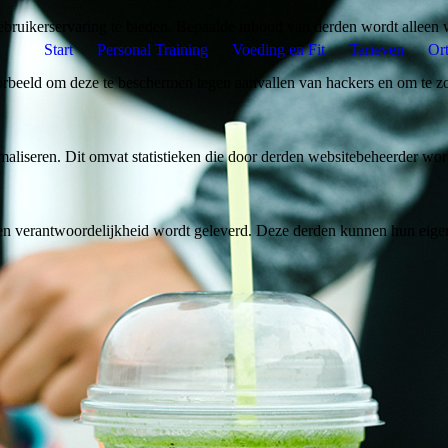
bruikerservaring te bieden. Bepaalde inhoud van derden wordt alleen 
Start
Personal Training
Voeding en Fit
Tarieven
Or
rbeeld om deze te beschermen tegen aanvallen van hackers en om te zor
aliseren. Dit omvat statistieken die door derden websitebeheerder wor
n verantwoordelijkheid wordt geleverd. Deze derden kunnen hun eigen c