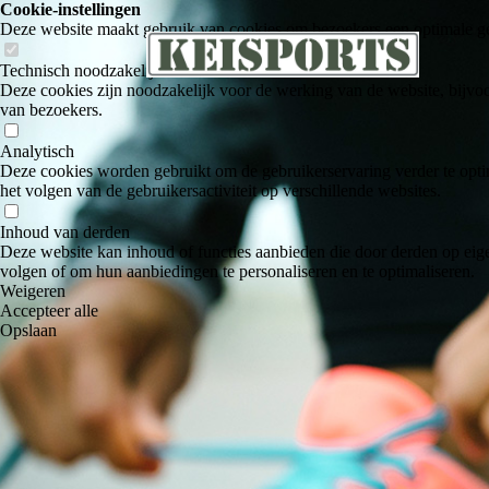
Cookie-instellingen
Deze website maakt gebruik van cookies om bezoekers een optimale ge
Technisch noodzakelijk
Deze cookies zijn noodzakelijk voor de werking van de website, bijvoo
van bezoekers.
Analytisch
Deze cookies worden gebruikt om de gebruikerservaring verder te optim
het volgen van de gebruikersactiviteit op verschillende websites.
Inhoud van derden
Deze website kan inhoud of functies aanbieden die door derden op eige
volgen of om hun aanbiedingen te personaliseren en te optimaliseren.
Weigeren
Accepteer alle
Opslaan