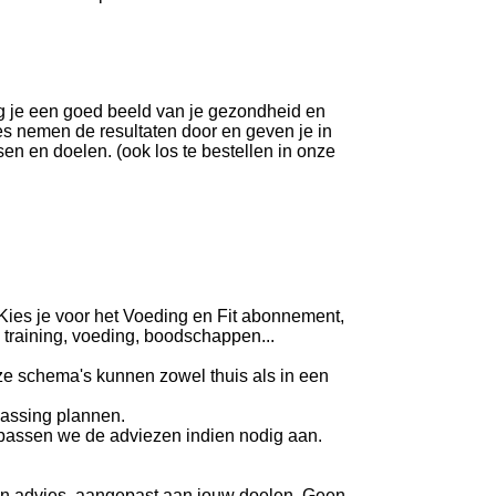
jg je een goed beeld van je gezondheid en
hes nemen de resultaten door en geven je in
en en doelen. (ook los te bestellen in onze
 Kies je voor het Voeding en Fit abonnement,
 training, voeding, boodschappen...
eze schema's kunnen zowel thuis als in een
passing plannen.
passen we de adviezen indien nodig aan.
ten advies, aangepast aan jouw doelen. Geen