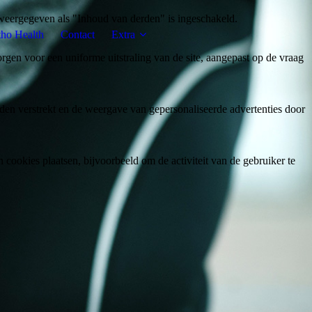
weergegeven als "Inhoud van derden" is ingeschakeld.
tho Health
Contact
Extra
gen voor een uniforme uitstraling van de site, aangepast op de vraag
den verstrekt en de weergave van gepersonaliseerde advertenties door
ookies plaatsen, bijvoorbeeld om de activiteit van de gebruiker te